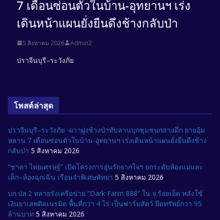
7 เดือนซ่อนตัวในบ้าน-อุทยานฯ เร่ง
เดินหน้าแผนยั่งยืนดึงช้างกลับป่า
5 สิงหาคม 2026
Admin2
ปราจีนบุรี–ระวังภัย
โพสต์ล่าสุด
ปราจีนบุรี–ระวังภัย -ผวาฝูงช้างป่าทับลานบุกชุมชนกลางดึก ยายอุ้ม
หลาน 7 เดือนซ่อนตัวในบ้าน-อุทยานฯ เร่งเดินหน้าแผนยั่งยืนดึงช้าง
กลับป่า
5 สิงหาคม 2026
“ชาดา ไทยเศรษฐ์” เปิดโครงการอุ่นรักจากใจฯ ยกระดับห้องแม่และ
เด็ก–ห้องฉุกเฉิน เรือนจำพิเศษพัทยา
5 สิงหาคม 2026
บก.ปส.2 ทลายรังเครือข่าย “Dark Farm 888” ใน จ.ร้อยเอ็ด หลังใช้
เงินยาเสพติดเนรมิต พื้นที่กว่า 4 ไร่ เป็นฟาร์มสัตว์ ยึดทรัพย์กว่า 95
ล้านบาท
5 สิงหาคม 2026