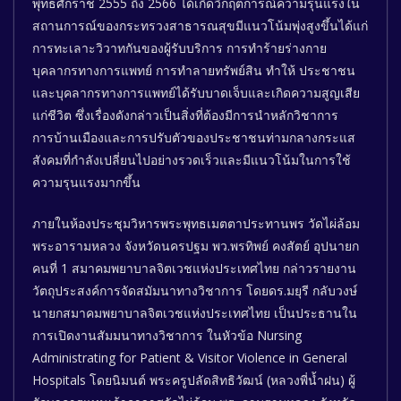
พุทธศักราช 2555 ถึง 2566 ได้เกิดวิกฤตการณ์ความรุนแรงใน
สถานการณ์ของกระทรวงสาธารณสุขมีแนวโน้มพุ่งสูงขึ้นได้แก่
การทะเลาะวิวาทกันของผู้รับบริการ การทำร้ายร่างกาย
บุคลากรทางการแพทย์ การทำลายทรัพย์สิน ทำให้ ประชาชน
และบุคลากรทางการแพทย์ได้รับบาดเจ็บและเกิดความสูญเสีย
แก่ชีวิต ซึ่งเรื่องดังกล่าวเป็นสิ่งที่ต้องมีการนำหลักวิชาการ
การบ้านเมืองและการปรับตัวของประชาชนท่ามกลางกระแส
สังคมที่กำลังเปลี่ยนไปอย่างรวดเร็วและมีแนวโน้มในการใช้
ความรุนแรงมากขึ้น
ภายในห้องประชุมวิหารพระพุทธเมตตาประทานพร วัดไผ่ล้อม
พระอารามหลวง จังหวัดนครปฐม พว.พรทิพย์ คงสัตย์ อุปนายก
คนที่ 1 สมาคมพยาบาลจิตเวชแห่งประเทศไทย กล่าวรายงาน
วัตถุประสงค์การจัดสมัมนาทางวิชาการ โดยดร.มยุรี กลับวงษ์
นายกสมาคมพยาบาลจิตเวชแห่งประเทศไทย เป็นประธานใน
การเปิดงานสัมมนาทางวิชาการ ในหัวข้อ Nursing
Administrating for Patient & Visitor Violence in General
Hospitals โดยนิมนต์ พระครูปลัดสิทธิวัฒน์ (หลวงพี่น้ำฝน) ผู้