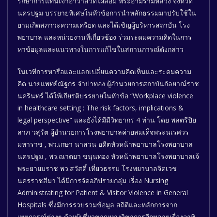
รักษาการแทนเจ้าอาวาสวัดไผ่ล้อม พระอามรามหลวง จังหวัด
นครปฐม บรรยายพิเศษในหัวข้อการนำหลักธรรมมาปรับใช้ใน
ยามเกิดสภาวะความเครียด และได้เชิญผู้บริหารสถาบัน โรง
พยาบาล และหน่วยงานที่เกี่ยวข้อง ร่วมระดมความคิดในการ
หาข้อมูลและแนวทางในการแก้ไขในสถานการณ์ดังกล่าว
ในเวทีการหารือและแลกเปลี่ยนความคิดเห็นและระดมความ
คิด นายแพทย์ณัฐกร จำปาทอง ผู้อำนวยการสถาบันกัลยาณ์ราช
นครินทร์ ได้ให้เกียรติบรรยายในหัวข้อ “Workplace violence
in healthcare setting : The risk factors, implications &
legal perspective” และยังได้มีมีวิทยากร 4 ท่าน โดย พลตรีปิย
ลาภ วสุรัต ผู้อำนวยการโรงพยาบาลค่ายสมเด็จพระนเรศวร
มหาราช , พว.เกษา นาสวน อดีตหัวหน้าพยาบาลโรงพยาบาล
นครปฐม , พว.ณาตยา ขนุนทอง หัวหน้าพยาบาลโรงพยาบาลเจ้
พระยายมราช พว.สวัสดิ์ เที่ยวธรรม โรงพยาบาลจิตเวช
นครราชสีมา ได้มีการจัดอภิปรายกลุ่ม เรื่อง Nursing
Administrating for Patient & Visitor Violence in General
Hospitals ซึ่งมีการรวบรวมข้อมูล สถิติและหลักการจาก
เหตุการณ์ต่างๆ ด้วยผู้เชี่ยวชาญทางวิชาการอีกหลายเรื่องอาทิ