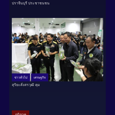
ปราจีนบุรี ประชาชนชน
ข่าวทั่วไป
เศรษฐกิจ
สุริยะสั่งสรวุฒิ คุม
ภูมิภาค