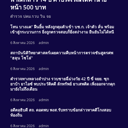
หน้า 500 บาท
ตำรวจ ปคม.รวบ วิน จย
โทน บางแค“ ฝืนยิ้ม หลังถูกคุมตัวเข้า บช.ก. เจ้าตัว ลั่น พร้อม
เข้าสู่กระบวนการ ยิ่งถูกตรวจสอบก็ยิ่งสง่างาม ยืนยันไม่ได้หนี
6 สิงหาคม 2026
admin
สถาบันนิติวิทยาศาสตร์เผยความคืบหน้าการตรวจชันสูตรศพ
“ฮลุน โซโล่”
6 สิงหาคม 2026
admin
ตำรวจทางหลวงลำปาง รวบชายฉี่ม่วงวัย 42 ปี ขี่ จยย. ซุก
ยาบ้า ยาไอซ์ พบประวัติคดี ลักทรัพย์ ยาเสพติด เพิ่งออกจากคุก
มายังไม่ถึงเดือน
6 สิงหาคม 2026
admin
อดีตอธิบดี สถ. ดอดพบ พงส.รับทราบข้อกล่าวหาคดีโกงสอบ
ท้องถิ่น
6 สิงหาคม 2026
admin