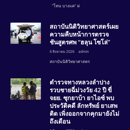
”โทน บางแค“ ฝ
สถาบันนิติวิทยาศาสตร์เผย
ความคืบหน้าการตรวจ
ชันสูตรศพ “ฮลุน โซโล่”
6 สิงหาคม 2026
admin
สถาบันนิติวิทยาศาสตร
ตำรวจทางหลวงลำปาง
รวบชายฉี่ม่วงวัย 42 ปี ขี่
จยย. ซุกยาบ้า ยาไอซ์ พบ
ประวัติคดี ลักทรัพย์ ยาเสพ
ติด เพิ่งออกจากคุกมายังไม่
ถึงเดือน