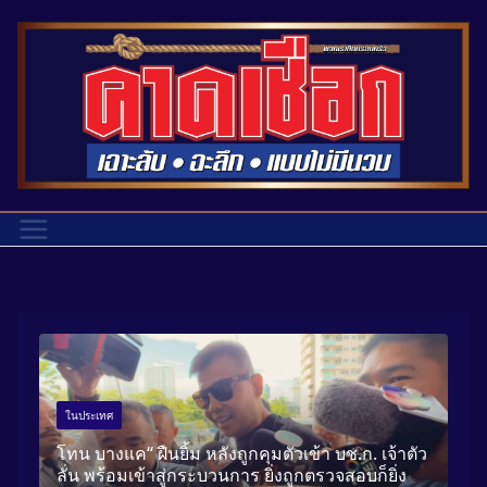
ในประเทศ
ใน
โทน บางแค“ ฝืนยิ้ม หลังถูกคุมตัวเข้า บช.ก. เจ้าตัว
ก
ลั่น พร้อมเข้าสู่กระบวนการ ยิ่งถูกตรวจสอบก็ยิ่ง
สถ