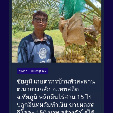
ภูมิภาค
เกษตรยุคใหม่
ชัยภูมิ เกษตรกรบ้านหัวสะพาน
ต.นายางกลัก อ.เทพสถิต
จ.ชัยภูมิ พลิกผืนไร่สวน 15 ไร่
ปลูกอินทผลัมทำเงิน ขายผลสด
กิโลละ 150 บาท สร้างกำไรได้