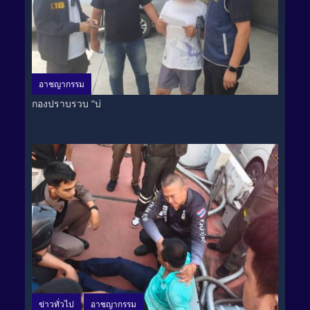
อาชญากรรม
กองปราบรวบ “บ่
ข่าวทั่วไป
อาชญากรรม