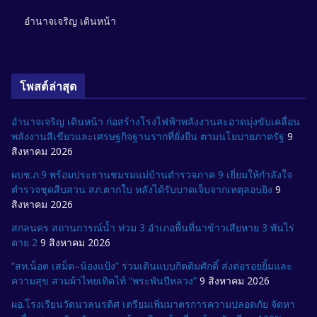
อำนาจเจริญ เดินหน้า
โพสต์ล่าสุด
อำนาจเจริญ เดินหน้า ก่อสร้างโรงไฟฟ้าพลังงานสะอาดมุ่งขับเคลื่อน
พลังงานสีเขียวและเศรษฐกิจฐานรากที่ยั่งยืน ตามนโยบายภาครัฐ
9
สิงหาคม 2026
ผบช.ภ.9 พร้อมประธานชมรมแม่บ้านตำรวจภาค 9 เยี่ยมให้กำลังใจ
ตำรวจชุดสืบสวน สภ.ตากใบ หลังได้รับบาดเจ็บจากเหตุลอบยิง
9
สิงหาคม 2026
สกลนคร สถานการณ์น้ำ ท่วม 3 อำเภอพื้นที่นาข้าวเสียหาย 3 พันไร่
ตาย 2
9 สิงหาคม 2026
“สท.น็อต เสม็ด–น้องแป้ง” ร่วมเดินแบบกิตติมศักดิ์ ส่งต่อรอยยิ้มและ
ความสุข สวมผ้าไทยเทิดไท้ “พระพันปีหลวง”
9 สิงหาคม 2026
ผอ.โรงเรียนวัดนวลนรดิศ เตรียมเพิ่มมาตรการความปลอดภัย จัดหา