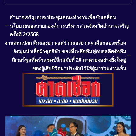
อำนาจเจริญ อบจ.ประชุมคณะทำงานเพื่อขับเคลื่อน
นโยบายของนายกองค์การบริหารส่วนจังหวัดอำนาจเจริญ
ครั้งที่ 2/2568
งานศพแปลก ตีกลองยาว-แห่รำกลองยาวเผามือกลองพร้อม
จัดมุมนำเสื้อผ้าชุดกีฬา-ของที่ระลึกทีมฟุตบอลลีคดังทีม
ลิเวอร์พูลที่คว้าแชมป์ลีกสมัยที่ 20 มาครองอย่างยิ่งใหญ่
ของผู้เสียชีวิตมาประดับไว้ให้ผู้มาร่วมงานเห็น