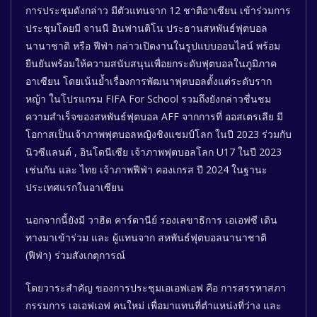
การประชุมดังกล่าว มีตัวแทนจาก 12 ชาติอาเซียน เข้าร่วมการ
ประชุมโดยมี จานนี อินฟานติโน ประธานสหพันธ์ฟุตบอล
นานาชาติ หรือ ฟีฟ่า กล่าวเปิดงานในรูปแบบออนไลน์ พร้อม
ยืนยันพร้อมให้ความสนับสนุนเพื่อยกระดับฟุตบอลในภูมิภาค
อาเซียน โดยเน้นย้ำเรื่องการพัฒนาฟุตบอลตั้งแต่ระดับราก
หญ้า ในโปรแกรม FIFA For School รวมถึงยังกล่าวชื่นชม
ความสำเร็จของสหพันธ์ฟุตบอล AFF จากการที่ ออสเตรเลีย มี
โอกาสเป็นเจ้าภาพฟุตบอลหญิงชิงแชมป์โลก ในปี 2023 ร่วมกับ
นิวซีแลนด์ , อินโดนีเซีย เจ้าภาพฟุตบอลโลก U17 ในปี 2023
เช่นกัน และ ไทย เจ้าภาพฟีฟ่า คองเกรส ปี 2024 ในฐานะ
ประเทศแรกในอาเซียน
นอกจากนี้ยังมี วาฮิด คาร์ดานีย์ รองเลขาธิการ เอเอฟซี เดิน
ทางมาเข้าร่วม และ ผู้แทนจาก สหพันธ์ฟุตบอลนานาชาติ
(ฟีฟ่า) ร่วมสังเกตุการณ์
โดยวาระสำคัญ ของการประชุมเอเอฟเอฟ คือ การสรรหาสภา
กรรมการ เอเอฟเอฟ คนใหม่ เพื่อมาแทนที่ตำแหน่งที่ว่าง และ