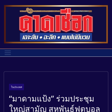
ในประเทศ
“มาดามแป้ง” ร่วมประชุม
ใหญ่สามัญ สหพันธ์ฟุตบอล