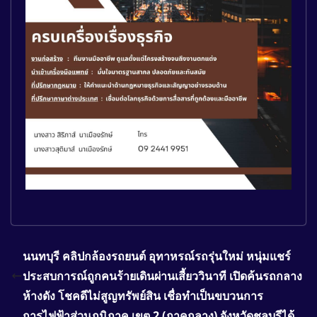
นนทบุรี คลิปกล้องรถยนต์ อุทาหรณ์รถรุ่นใหม่ หนุ่มแชร์
ประสบการณ์ถูกคนร้ายเดินผ่านเสี้ยววินาที เปิดค้นรถกลาง
ห้างดัง โชคดีไม่สูญทรัพย์สิน เชื่อทำเป็นขบวนการ
การไฟฟ้าส่วนภูมิภาค เขต 2 (ภาคกลาง) จังหวัดชลบุรีได้