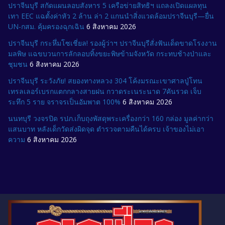
ปราจีนบุรี สกัดแผนลอบสังหาร 5 เครือข่ายสิทธิฯ แถลงเปิดแผลทุน
เทา EEC แฉตั้งค่าหัว 2 ล้าน ล่า 2 แกนนำสิ่งแวดล้อมปราจีนบุรี—ยื่น
UN-กสม. คุ้มครองฉุกเฉิน
6 สิงหาคม 2026
ปราจีนบุรี กระหึ่มโซเชี่ยล! รองผู้ว่าฯ ปราจีนบุรีสั่งฟันเด็ดขาดโรงงาน
มลพิษ แฉขบวนการลักลอบทิ้งขยะพิษข้ามจังหวัด กระทบช้างป่าและ
ชุมชน
6 สิงหาคม 2026
ปราจีนบุรี ระวังภัย! สยองทางหลวง 304 โค้งมรณะเขาศาลปู่โทน
เทรลเลอร์เบรกแตกกลางสายฝน กวาดระเนระนาด 7คันรวด เจ็บ
ระทึก 5 ราย จราจรเป็นอัมพาต 100%
6 สิงหาคม 2026
นนทบุรี วงจรปิด รปภ.เก็บถุงพัสดุพระเครื่องกว่า 160 กล่อง มูลค่ากว่า
แสนบาท หลังเด็กวัดส่งผิดจุด ตำรวจตามคืนได้ครบ เจ้าของไม่เอา
ความ
6 สิงหาคม 2026