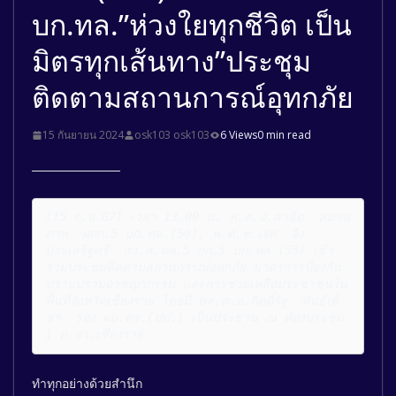
บก.ทล.”ห่วงใยทุกชีวิต เป็น
มิตรทุกเส้นทาง”ประชุม
ติดตามสถานการณ์อุทกภัย
15 กันยายน 2024
osk103 osk103
6 Views
0 min read
(15 ก.ย.67) เวลา 13.00 น. พ.ต.อ.สาธิต  สมาน
ภาพ  ผกก.5 บก.ทล.(50), พ.ต.ท.เจต  จึง
ประเสริฐศรี  สว.ส.ทล.5 กก.5 บก.ทล.(55) เข้า
ร่วมประชุมติดตามสถานการณ์อุทกภัย มาตรการป้องกัน
ปราบปรามอาชญากรรม และการช่วยเหลือประชาชนใน
พื้นที่จังหวัดเชียงราย โดยมี พล.ต.อ.กิตติ์รัฐ  พันธุ์เพ็
ชร  รอง ผบ.ตร.(ปป.) เป็นประธาน ณ ห้องประชุม 
1 ภ.จว.เชียงราย
ทำทุกอย่างด้วยสำนึก