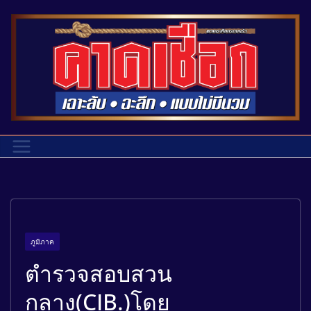
ภูมิภาค
ตำรวจสอบสวน
กลาง(CIB.)โดย