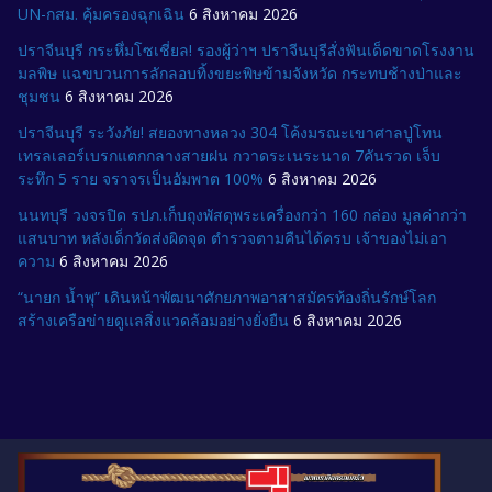
UN-กสม. คุ้มครองฉุกเฉิน
6 สิงหาคม 2026
ปราจีนบุรี กระหึ่มโซเชี่ยล! รองผู้ว่าฯ ปราจีนบุรีสั่งฟันเด็ดขาดโรงงาน
มลพิษ แฉขบวนการลักลอบทิ้งขยะพิษข้ามจังหวัด กระทบช้างป่าและ
ชุมชน
6 สิงหาคม 2026
ปราจีนบุรี ระวังภัย! สยองทางหลวง 304 โค้งมรณะเขาศาลปู่โทน
เทรลเลอร์เบรกแตกกลางสายฝน กวาดระเนระนาด 7คันรวด เจ็บ
ระทึก 5 ราย จราจรเป็นอัมพาต 100%
6 สิงหาคม 2026
นนทบุรี วงจรปิด รปภ.เก็บถุงพัสดุพระเครื่องกว่า 160 กล่อง มูลค่ากว่า
แสนบาท หลังเด็กวัดส่งผิดจุด ตำรวจตามคืนได้ครบ เจ้าของไม่เอา
ความ
6 สิงหาคม 2026
“นายก น้ำพุ” เดินหน้าพัฒนาศักยภาพอาสาสมัครท้องถิ่นรักษ์โลก
สร้างเครือข่ายดูแลสิ่งแวดล้อมอย่างยั่งยืน
6 สิงหาคม 2026