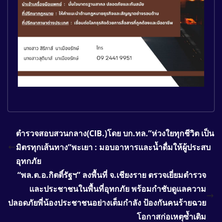
ตำรวจสอบสวนกลาง(CIB.)โดย บก.ทล.”ห่วงใยทุกชีวิต เป็น
มิตรทุกเส้นทาง”พะเยา : มอบอาหารและน้ำดื่มให้ผู้ประสบ
อุทกภัย
“พล.ต.อ.กิตติ์รัฐฯ” ลงพื้นที่ จ.เชียงราย ตรวจเยี่ยมตำรวจ
และประชาชนในพื้นที่อุทกภัย พร้อมกำชับดูแลความ
ปลอดภัยพี่น้องประชาชนอย่างเต็มกำลัง ป้องกันคนร้ายฉวย
โอกาสก่อเหตุซ้ำเติม