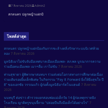
7 สิงหาคม 2026
Admin2
สกลนคร ปลูกหญ้าแฝกป้
โพสต์ล่าสุด
สกลนคร ปลูกหญ้าแฝกป้องกันการชะล้างตลิ่งรักษาระบบนิเวศห้วย
ลอง
7 สิงหาคม 2026
มูลนิธิเมาไม่ขับจับมือเทศบาลเมืองเมืองพล- สภ.พล บูรณาการความ
ร่วมมือคนเมืองพล เมา+ดื่ม เราไม่ขับ
7 สิงหาคม 2026
ท่านสุชาดา ผู้พิพากษาสมทบฯ ร่วมส่งต่อโอกาสทางการศึกษาต่อเนื่อง
ร่วมเติมรอยยิ้มเด็กพิเศษ ในกิจกรรม “Pay It Forward ยิ่งให้ยิ่งสุขใจ ปี
8” ของเอกชัย วรรณแก้ว ผู้ก่อตั้งมูลนิธิอาร์ตโนแฮนด์
7 สิงหาคม
2026
นนทบุรี ต่อข่าว ตำรวจแยกสอบพ่อแม่เด็กวัย 14 ผู้ก่อเหตุกราดยิง
โรงเรียน ญาติครูขนุนจี้ถาม “ปล่อยปืนถึงมือเด็กได้อย่างไร”
7
สิงหาคม 2026