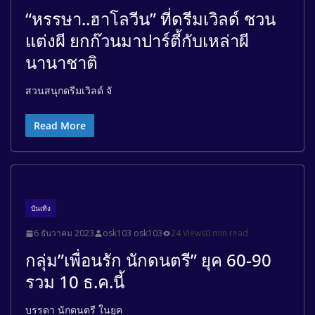
“หรรษา..ฮาโลวีน” ที่ดรีมเวิลด์ ชวน
แต่งผี ยกก๊วนมาปาร์ตี้กับเหล่าผี
นานาชาติ
สวนสนุกดรีมเวิลด์ จั
Read More
บันเทิง
6 ธันวาคม 2023
osk103 osk103
24 Views
0 min read
กลุ่ม”เพื่อนรัก นักดนตรี” ยุค 60-90
รวม 10 ธ.ค.นี้
บรรดา นักดนตรี ในยุค