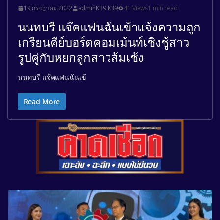
19 กรกฎาคม 2022
adminK39 K39
41 Views
1 min read
นนทบรี แจ๊คแฟนฉันเข้าแจ้งความถูก
เกรียนคีย์บอร์ดคอมเม้นท์เชิงชู้สาว
รูปคู่กับหยกลูกสาวส้มเช้ง
นนทบรี แจ๊คแฟนฉันเข้
Read More