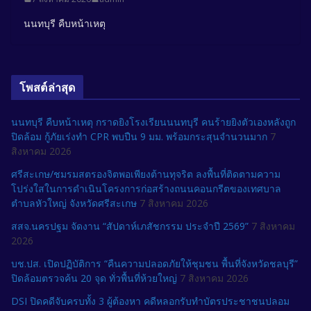
นนทบุรี คืบหน้าเหตุ
โพสต์ล่าสุด
นนทบุรี คืบหน้าเหตุ กราดยิงโรงเรียนนนทบุรี คนร้ายยิงตัวเองหลังถูก
ปิดล้อม กู้ภัยเร่งทำ CPR พบปืน 9 มม. พร้อมกระสุนจำนวนมาก
7
สิงหาคม 2026
ศรีสะเกษ/ชมรมสตรองจิตพอเพียงต้านทุจริต ลงพื้นที่ติดตามความ
โปร่งใสในการดำเนินโครงการก่อสร้างถนนคอนกรีตของเทศบาล
ตำบลหัวใหญ่ จังหวัดศรีสะเกษ
7 สิงหาคม 2026
สสจ.นครปฐม จัดงาน “สัปดาห์เภสัชกรรม ประจำปี 2569”
7 สิงหาคม
2026
บช.ปส. เปิดปฏิบัติการ “คืนความปลอดภัยให้ชุมชน พื้นที่จังหวัดชลบุรี”
ปิดล้อมตรวจค้น 20 จุด ทั่วพื้นที่ห้วยใหญ่
7 สิงหาคม 2026
DSI ปิดคดีจับครบทั้ง 3 ผู้ต้องหา คดีหลอกรับทำบัตรประชาชนปลอม